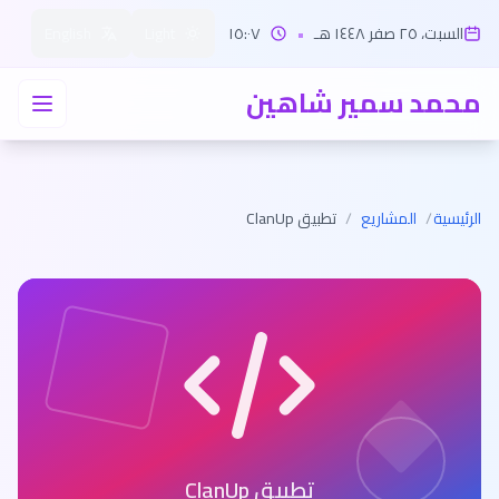
السبت، ٢٥ صفر ١٤٤٨ هـ
•
١٥:٠٧
Light
English
محمد سمير شاهين
الرئيسية
/
المشاريع
/
تطبيق ClanUp
تطبيق ClanUp